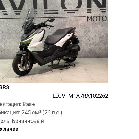
SR3
LLCVTM1A7RA102262
ектация: Base
кация: 245 см³ (26 л.с.)
тель: Бензиновый
наличии