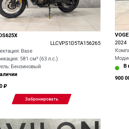
VOGE
DS625X
2024
LLCVPS1D5TA156265
Компл
ектация: Base
Модиф
кация: 581 см³ (63 л.с.)
В
тель: Бензиновый
наличии
900 0
00
₽
Забронировать