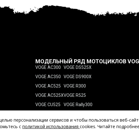
МОДЕЛЬНЫЙ РЯД МОТОЦИКЛОВ VOG
VOGE AC300
VOGE DS525X
VOGE AC350
VOGE DS900X
VOGE AC525
VOGE R300
VOGE AC525X
VOGE R525
VOGE CU525
VOGE Rally300
VOGE D650SX
VOGE RR300
 целью персонализации сервисов и чтобы пользоваться веб-сай
VOGE DS300
VOGE RR525
комьтесь с
политикой использования
cookies. Читайте подробне
®
кутеры VOGE
. Все права защищены в соответствии с законом РФ. 