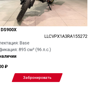
 DS900X
LLCVPX1A3RA155272
ектация: Base
икация: 895 см³ (96 л.с.)
 наличии
00
₽
Забронировать