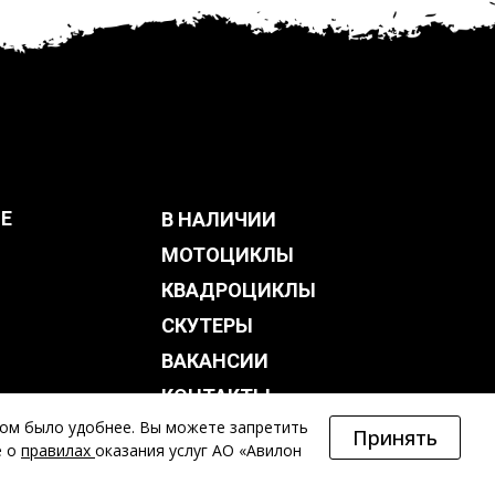
E
В НАЛИЧИИ
МОТОЦИКЛЫ
КВАДРОЦИКЛЫ
СКУТЕРЫ
ВАКАНСИИ
КОНТАКТЫ
том было удобнее. Вы можете запретить
Принять
е о
правилах
оказания услуг АО «Авилон
При цитировании ссылка на сайт обязательна.