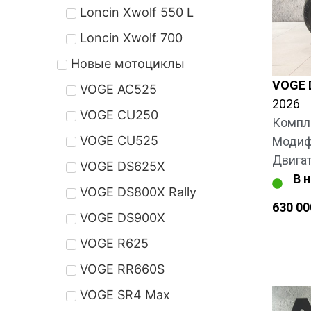
Loncin Xwolf 550 L
Loncin Xwolf 700
Новые мотоциклы
VOGE 
VOGE AC525
2026
VOGE CU250
Компл
VOGE CU525
Модифи
Двига
VOGE DS625X
В 
VOGE DS800X Rally
630 0
VOGE DS900X
VOGE R625
VOGE RR660S
VOGE SR4 Max