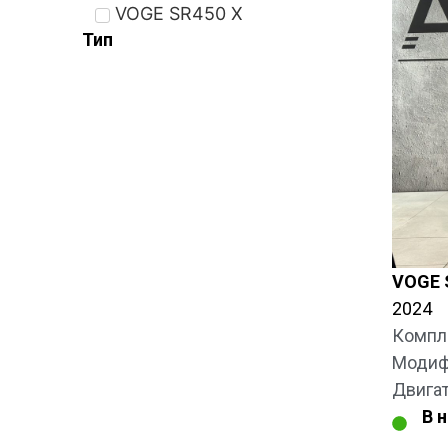
VOGE SR450 X
Тип
VOGE 
2024
Компл
Модифи
Двига
В 