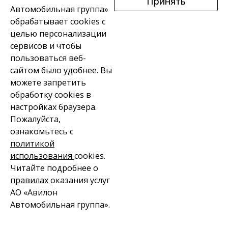
Принять
молдинги, уплотняющие элементы кузова, чехлы
Автомобильная группа»
сидений и подголовников, покрытия пола, свечи
обрабатывает cookies с
зажигания, коррозия выхлопных труб и
целью персонализации
глушителей, предохранители, лампы,
сервисов и чтобы
амортизаторы и амортизаторные стойки подвески,
пользоваться веб-
сайтом было удобнее. Вы
сколы и трещины зеркал и другие аналогичные
можете запретить
недостатки.
обработку сookies в
7.1.5. Продавец освобождается от
настройках браузера.
Пожалуйста,
ответственности за недостатки приобретаемого на
ознакомьтесь с
вышеуказанных условиях Товара, в том числе, в
политикой
случае, если:
использования
cookies.
— Покупатель не принял соответствующих мер при
Читайте подробнее о
правилах
оказания услуг
срабатывании световой и/или звуковой
АО «Авилон
предупредительной сигнализации;
Автомобильная группа».
— Товар использовался не для личного