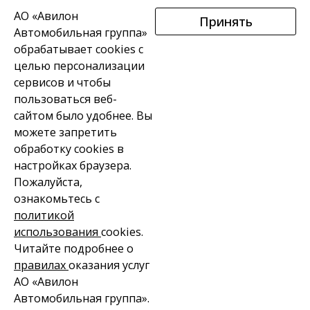
АО «Авилон
Принять
Автомобильная группа»
обрабатывает cookies с
целью персонализации
сервисов и чтобы
пользоваться веб-
В НАЛИЧИИ
МОТОЦИКЛЫ
КВАДРОЦИКЛЫ
сайтом было удобнее. Вы
можете запретить
СКУТЕРЫ
ВАКАНСИИ
КОНТАКТЫ
обработку сookies в
настройках браузера.
Пожалуйста,
ознакомьтесь с
политикой
СВЯЗАТЬСЯ С МЕНЕДЖЕРОМ
использования
cookies.
Читайте подробнее о
МОДЕЛЬНЫЙ РЯД МОТОЦИКЛОВ VOGE
правилах
оказания услуг
®
© 2019 — 2024. Мотоциклы, квадроциклы и скутеры VOGE
. Все
АО «Авилон
права защищены в соответствии с законом РФ. При
Автомобильная группа».
цитировании ссылка на сайт обязательна.