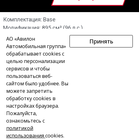
Комплектация: Base
Модификация: 895 см³ (96 л.с.)
АО «Авилон
Принять
Автомобильная группа»
обрабатывает cookies с
целью персонализации
сервисов и чтобы
пользоваться веб-
В НАЛИЧИИ
МОТОЦИКЛЫ
КВАДРОЦИКЛЫ
сайтом было удобнее. Вы
можете запретить
СКУТЕРЫ
ВАКАНСИИ
КОНТАКТЫ
обработку сookies в
настройках браузера.
Пожалуйста,
ознакомьтесь с
политикой
СВЯЗАТЬСЯ С МЕНЕДЖЕРОМ
использования
cookies.