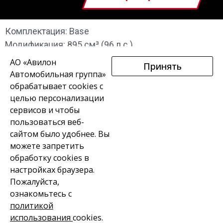
Комплектация: Base
Модификация: 895 см³ (96 л.с.)
АО «Авилон
Принять
Автомобильная группа»
обрабатывает cookies с
целью персонализации
сервисов и чтобы
пользоваться веб-
В НАЛИЧИИ
МОТОЦИКЛЫ
КВАДРОЦИКЛЫ
сайтом было удобнее. Вы
можете запретить
СКУТЕРЫ
ВАКАНСИИ
КОНТАКТЫ
обработку сookies в
настройках браузера.
Пожалуйста,
ознакомьтесь с
политикой
СВЯЗАТЬСЯ С МЕНЕДЖЕРОМ
использования
cookies.