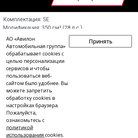
Комплектация: SE
Модификация: 350 см³ (28 л.с.)
АО «Авилон
Принять
Автомобильная группа»
обрабатывает cookies с
целью персонализации
сервисов и чтобы
пользоваться веб-
В НАЛИЧИИ
МОТОЦИКЛЫ
КВАДРОЦИКЛЫ
сайтом было удобнее. Вы
можете запретить
СКУТЕРЫ
ВАКАНСИИ
КОНТАКТЫ
обработку сookies в
настройках браузера.
Пожалуйста,
ознакомьтесь с
политикой
СВЯЗАТЬСЯ С МЕНЕДЖЕРОМ
использования
cookies.