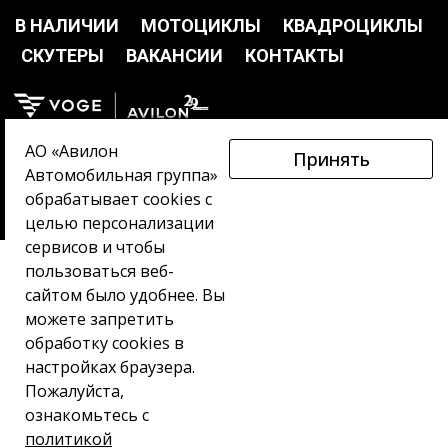
В НАЛИЧИИ
МОТОЦИКЛЫ
КВАДРОЦИКЛЫ
СКУТЕРЫ
ВАКАНСИИ
КОНТАКТЫ
АО «Авилон
Принять
СВЯЗАТЬСЯ С МЕНЕДЖЕРОМ
Автомобильная группа»
обрабатывает cookies с
МОДЕЛЬНЫЙ РЯД МОТОЦИКЛОВ VOGE
целью персонализации
сервисов и чтобы
®
© 2019 — 2024. Мотоциклы, квадроциклы и скутеры VOGE
. Все
пользоваться веб-
права защищены в соответствии с законом РФ. При
сайтом было удобнее. Вы
цитировании ссылка на сайт обязательна.
можете запретить
обработку сookies в
настройках браузера.
Пожалуйста,
ознакомьтесь с
политикой