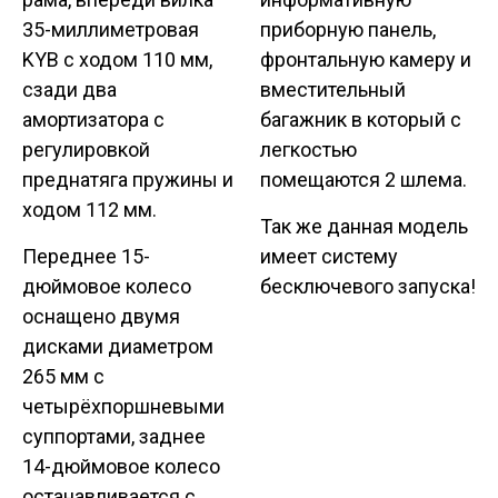
35-миллиметровая
приборную панель,
KYB с ходом 110 мм,
фронтальную камеру и
сзади два
вместительный
амортизатора с
багажник в который с
регулировкой
легкостью
преднатяга пружины и
помещаются 2 шлема.
ходом 112 мм.
Так же данная модель
Переднее 15-
имеет систему
дюймовое колесо
бесключевого запуска!
оснащено двумя
дисками диаметром
265 мм с
четырёхпоршневыми
суппортами, заднее
14-дюймовое колесо
останавливается с