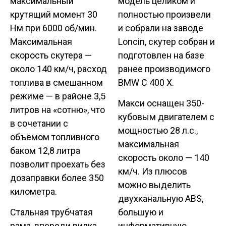
максимальный
модель целиком и
крутящий момент 30
полностью произвели
Нм при 6000 об/мин.
и собрали на заводе
Максимальная
Loncin, скутер собран и
скорость скутера —
подготовлен на базе
около 140 км/ч, расход
ранее производимого
топлива в смешанном
BMW C 400 X.
режиме — в районе 3,5
Макси оснащен 350-
литров на «сотню», что
кубовым двигателем с
в сочетании с
мощностью 28 л.с.,
объёмом топливного
максимальная
баком 12,8 литра
скорость около — 140
позволит проехать без
км/ч. Из плюсов
дозаправки более 350
можно выделить
километра.
двухканальную ABS,
Стальная трубчатая
большую и
рама, впереди вилка
информативную